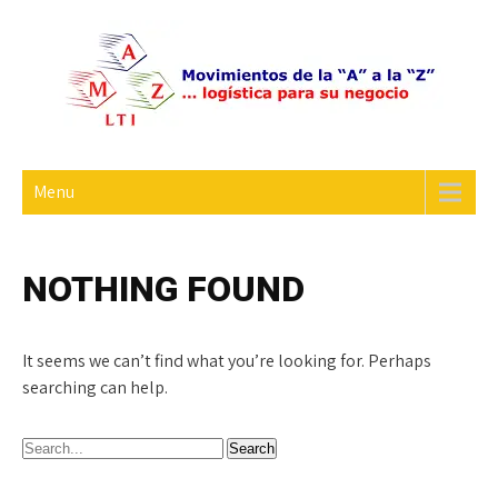
Skip
to
content
MAZ LOGISTICA Y TRANSPORTACION
LOGISTICA
INTEGRAL S.A. DE C.V.
Menu
NOTHING FOUND
It seems we can’t find what you’re looking for. Perhaps
searching can help.